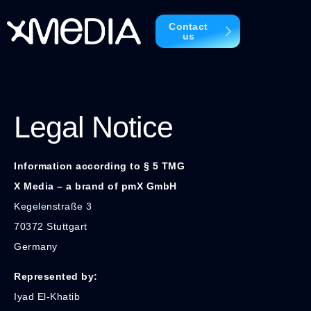
Contact
us
Legal
Notice
Information
according
to §
5
TMG
X
Media –
a
brand
of
pmX
GmbH
Kegelenstraße
3
70372
Stuttgart
Germany
Represented
by:
Iyad
El-
Khatib