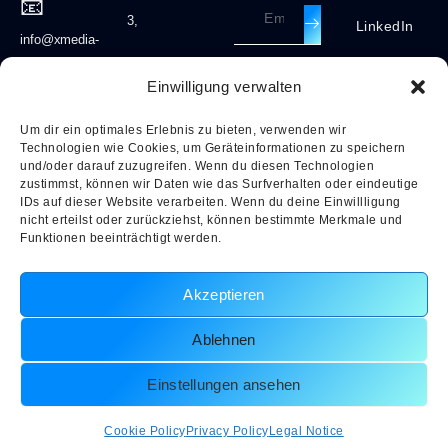
📧
3,
LinkedIn
info@xmedia-
group.com
70372
Einwilligung verwalten
Stuttgart,
Um dir ein optimales Erlebnis zu bieten, verwenden wir
Technologien wie Cookies, um Geräteinformationen zu speichern
Deutschland
und/oder darauf zuzugreifen. Wenn du diesen Technologien
zustimmst, können wir Daten wie das Surfverhalten oder eindeutige
🕒
IDs auf dieser Website verarbeiten. Wenn du deine Einwillligung
Monday
nicht erteilst oder zurückziehst, können bestimmte Merkmale und
→ Friday
Funktionen beeinträchtigt werden.
9am
to 5pm
Akzeptieren
Ablehnen
Einstellungen ansehen
Legal Notice
|
Privacy Policy
|
Cookie Policy EU
EN
Copyright © 2025 X Media
Cookie Policy
Privacy Policy
Legal Notice